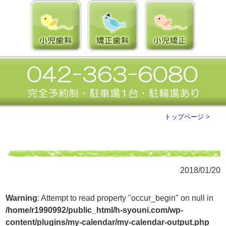
トップページ
>
2018/01/20
Warning
: Attempt to read property "occur_begin" on null in
/home/r1990992/public_html/h-syouni.com/wp-
content/plugins/my-calendar/my-calendar-output.php