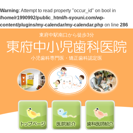
Warning
: Attempt to read property "occur_id" on bool in
/home/r1990992/public_html/h-syouni.com/wp-
content/plugins/my-calendar/my-calendar.php
on line
286
東府中駅南口から徒歩3分
小児歯科専門医・矯正歯科認定医