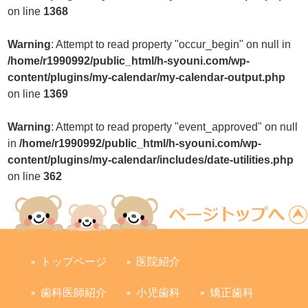
on line
1368
Warning
: Attempt to read property "occur_begin" on null in
/home/r1990992/public_html/h-syouni.com/wp-
content/plugins/my-calendar/my-calendar-output.php
on line
1369
Warning
: Attempt to read property "event_approved" on null
in
/home/r1990992/public_html/h-syouni.com/wp-
content/plugins/my-calendar/includes/date-utilities.php
on line
362
トップページ
医院紹介
歯科医師紹介
小児歯科
矯正歯科