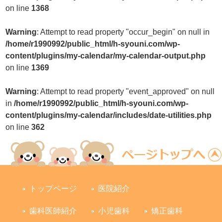
on line
1368
Warning
: Attempt to read property "occur_begin" on null in
/home/r1990992/public_html/h-syouni.com/wp-
content/plugins/my-calendar/my-calendar-output.php
on line
1369
Warning
: Attempt to read property "event_approved" on null
in
/home/r1990992/public_html/h-syouni.com/wp-
content/plugins/my-calendar/includes/date-utilities.php
on line
362
トップページ
医院紹介
歯科医師紹介
小児歯科
矯正歯科