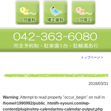
トップページ
>
2018/03/31
Warning
: Attempt to read property "occur_begin" on null in
/home/r1990992/public_html/h-syouni.com/wp-
content/plugins/my-calendar/my-calendar-output.php