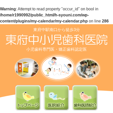
Warning
: Attempt to read property "occur_id" on bool in
/home/r1990992/public_html/h-syouni.com/wp-
content/plugins/my-calendar/my-calendar.php
on line
286
東府中駅南口から徒歩3分
小児歯科専門医・矯正歯科認定医