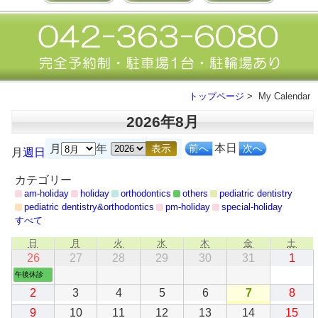
トップページ
> My Calendar
2026年8月
本日
前へ
次へ
月
年
月
週
日
カテゴリー
am-holiday
holiday
orthodontics
others
pediatric dentistry
pediatric dentistry&orthodontics
pm-holiday
special-holiday
すべて
日
月
火
水
木
金
土
日
月
火
水
木
金
土
曜
曜
曜
曜
曜
曜
曜
2026
(1
2026
2026
2026
2026
2026
202
26
27
28
29
30
31
1
日
日
日
日
日
日
日
年
件
年
年
年
年
年
年
午後休診
7
の
7
7
7
7
7
8
2026
2026
2026
2026
2026
2026
202
2
3
4
5
6
7
8
月
イ
月
月
月
月
月
月
年
年
年
年
年
年
年
26
ベ
27
28
29
30
31
1
2026
2026
2026
2026
2026
2026
202
9
10
11
12
13
14
15