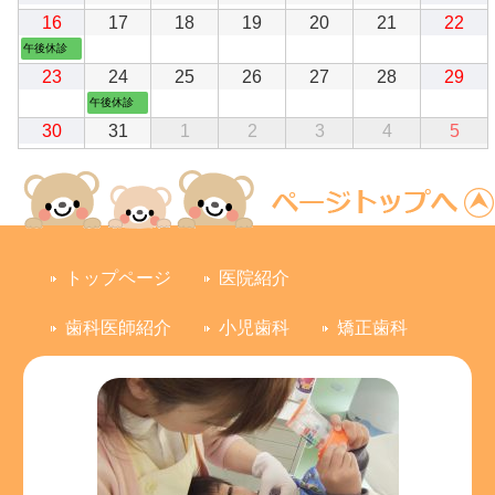
8
8
8
8
8
8
8
日
ン
日
日
日
日
日
日
年
年
年
年
年
年
年
2026
(1
2026
2026
2026
2026
2026
202
16
月
17
月
18
月
19
月
20
月
21
月
22
月
ト)
8
8
8
8
8
8
8
年
件
年
年
年
年
年
年
2
3
4
5
6
7
8
午後休診
月
月
月
月
月
月
月
8
の
8
8
8
8
8
8
日
日
日
日
日
日
日
9
10
11
12
13
14
15
2026
2026
(1
2026
2026
2026
2026
202
23
24
25
26
27
28
29
月
イ
月
月
月
月
月
月
日
日
日
日
日
日
日
年
年
件
年
年
年
年
年
16
ベ
午後休診
17
18
19
20
21
22
8
8
の
8
8
8
8
8
日
ン
日
日
日
日
日
日
2026
2026
2026
2026
2026
2026
202
30
31
1
2
3
4
5
月
月
イ
月
月
月
月
月
ト)
年
年
年
年
年
年
年
23
24
ベ
25
26
27
28
29
8
8
9
9
9
9
9
日
日
ン
日
日
日
日
日
月
月
月
月
月
月
月
ト)
30
31
1
2
3
4
5
日
日
日
日
日
日
日
トップページ
医院紹介
歯科医師紹介
小児歯科
矯正歯科