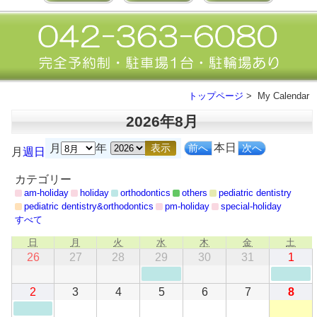
トップページ
> My Calendar
2026年8月
本日
前へ
次へ
月
年
月
週
日
カテゴリー
am-holiday
holiday
orthodontics
others
pediatric dentistry
pediatric dentistry&orthodontics
pm-holiday
special-holiday
すべて
日
月
火
水
木
金
土
日
月
火
水
木
金
土
曜
曜
曜
曜
曜
曜
曜
2026
2026
2026
2026
(1
2026
2026
202
(1
26
27
28
29
30
31
1
日
日
日
日
日
日
日
年
年
年
年
件
年
年
年
件
7
7
7
7
の
7
7
8
の
2026
(1
2026
2026
2026
2026
2026
202
2
3
4
5
6
7
8
月
月
月
月
イ
月
月
月
イ
年
件
年
年
年
年
年
年
26
27
28
29
ベ
30
31
1
ベ