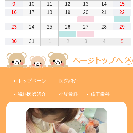
8
の
8
8
8
8
8
8
日
日
日
日
ン
日
日
日
ン
2026
2026
2026
2026
2026
2026
202
9
10
11
12
13
14
15
月
イ
月
月
月
月
月
月
ト)
ト)
年
年
年
年
年
年
年
2
ベ
3
4
5
6
7
8
2026
2026
2026
2026
2026
(1
2026
202
(1
16
17
18
19
20
21
22
8
8
8
8
8
8
8
日
ン
日
日
日
日
日
日
年
年
年
年
年
件
年
年
件
月
月
月
月
月
月
月
ト)
8
8
8
8
8
の
8
8
の
9
10
11
12
13
14
15
2026
2026
2026
2026
(1
2026
(1
2026
202
23
24
25
26
27
28
29
月
月
月
月
月
イ
月
月
イ
日
日
日
日
日
日
日
年
年
年
年
件
年
件
年
年
16
17
18
19
20
ベ
21
22
ベ
8
8
8
8
の
8
の
8
8
日
日
日
日
日
ン
日
日
ン
2026
2026
2026
2026
2026
2026
202
30
31
1
2
3
4
5
月
月
月
月
イ
月
イ
月
月
ト)
ト)
年
年
年
年
年
年
年
23
24
25
26
ベ
27
ベ
28
29
8
8
9
9
9
9
9
日
日
日
日
ン
日
ン
日
日
月
月
月
月
月
月
月
ト)
ト)
30
31
1
2
3
4
5
日
日
日
日
日
日
日
トップページ
医院紹介
歯科医師紹介
小児歯科
矯正歯科