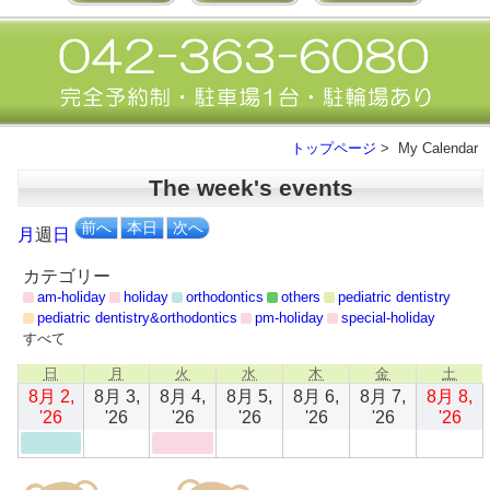
トップページ
> My Calendar
The week's events
前へ
本日
次へ
月
週
日
カテゴリー
am-holiday
holiday
orthodontics
others
pediatric dentistry
pediatric dentistry&orthodontics
pm-holiday
special-holiday
すべて
日
月
火
水
木
金
土
日
月
火
水
木
金
土
曜
曜
曜
曜
曜
曜
曜
8月 2,
8月 3,
8月 4,
8月 5,
8月 6,
8月 7,
8月 8,
日
日
日
日
日
日
日
2026
(1
2026
2026
(1
2026
2026
2026
202
'26
'26
'26
'26
'26
'26
'26
年
件
年
年
件
年
年
年
年
8
の
8
8
の
8
8
8
8
月
イ
月
月
イ
月
月
月
月