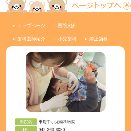
2
ベ
3
4
ベ
5
6
7
8
日
ン
日
日
ン
日
日
日
日
ト)
ト)
トップページ
医院紹介
歯科医師紹介
小児歯科
矯正歯科
医院名
東府中小児歯科医院
TEL
042-363-6080