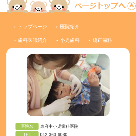
2
ベ
3
4
ベ
5
6
7
8
日
ン
日
日
ン
日
日
日
日
ト)
ト)
トップページ
医院紹介
歯科医師紹介
小児歯科
矯正歯科
医院名
東府中小児歯科医院
TEL
042-363-6080