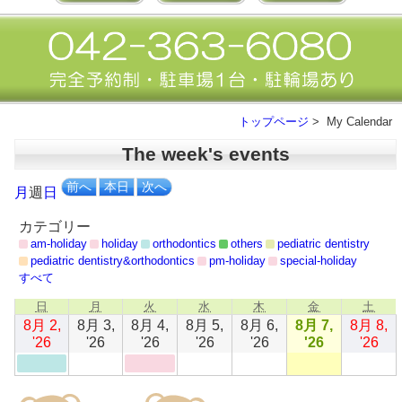
トップページ
> My Calendar
The week's events
前へ
本日
次へ
月
週
日
カテゴリー
am-holiday
holiday
orthodontics
others
pediatric dentistry
pediatric dentistry&orthodontics
pm-holiday
special-holiday
すべて
日
月
火
水
木
金
土
日
月
火
水
木
金
土
曜
曜
曜
曜
曜
曜
曜
8月 2,
8月 3,
8月 4,
8月 5,
8月 6,
8月 7,
8月 8,
日
日
日
日
日
日
日
2026
(1
2026
2026
(1
2026
2026
2026
202
'26
'26
'26
'26
'26
'26
'26
年
件
年
年
件
年
年
年
年
8
の
8
8
の
8
8
8
8
月
イ
月
月
イ
月
月
月
月