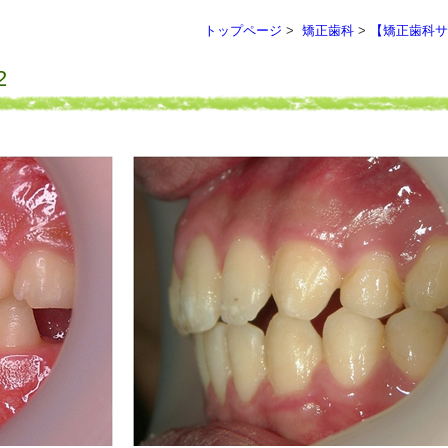
トップページ
>
矯正歯科
>
【矯正歯科サ
2