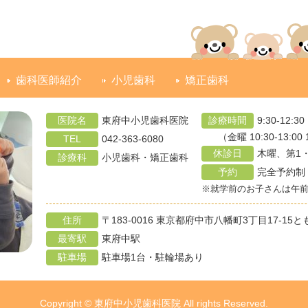
歯科医師紹介
小児歯科
矯正歯科
医院名
東府中小児歯科医院
診療時間
9:30-12:30
（金曜 10:30-13:00 
TEL
042-363-6080
休診日
木曜、第1
診療科
小児歯科・矯正歯科
予約
完全予約制
※就学前のお子さんは午
住所
〒183-0016 東京都府中市八幡町3丁目17-15
最寄駅
東府中駅
駐車場
駐車場1台・駐輪場あり
Copyright © 東府中小児歯科医院 All rights Reserved.